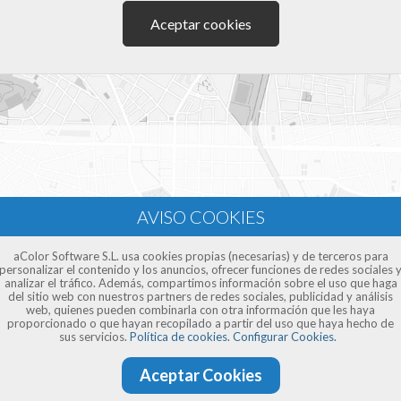
Aceptar cookies
 para hacer un
diseño web en Caldes d'Estrac
o en cualquie
edios que evitan los desplazamientos y por lo tanto ahorra
aColor Software S.L. usa cookies propias (necesarias) y de terceros para
personalizar el contenido y los anuncios, ofrecer funciones de redes sociales 
analizar el tráfico. Además, compartimos información sobre el uso que haga
del sitio web con nuestros partners de redes sociales, publicidad y análisis
web, quienes pueden combinarla con otra información que les haya
proporcionado o que hayan recopilado a partir del uso que haya hecho de
sus servicios.
Política de cookies.
Configurar Cookies.
Aceptar Cookies