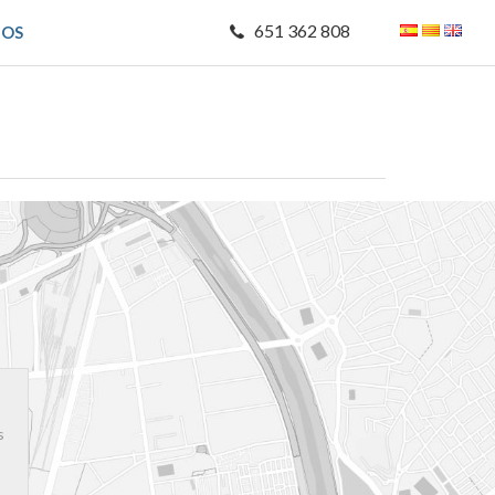
651 362 808
MOS
s