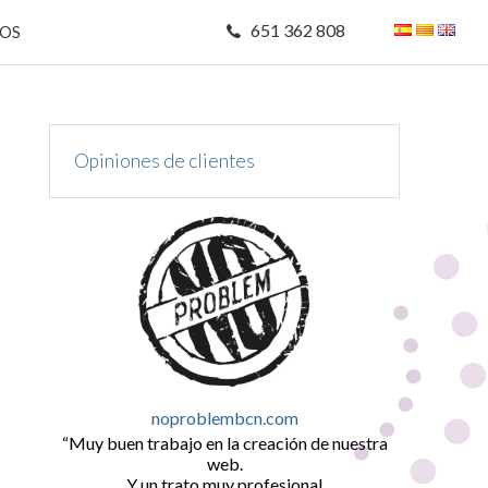
651 362 808
MOS
Opiniones de clientes
noproblembcn.com
Muy buen trabajo en la creación de nuestra
web.
Y un trato muy profesional