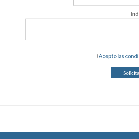
Ind
Acepto las condi
Solicit