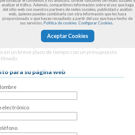
personalizar el contenido y los anuncios, ofrecer funciones de redes sociales 
analizar el tráfico. Además, compartimos información sobre el uso que haga
del sitio web con nuestros partners de redes sociales, publicidad y análisis
web, quienes pueden combinarla con otra información que les haya
proporcionado o que hayan recopilado a partir del uso que haya hecho de
sus servicios.
Política de cookies.
Configurar Cookies.
Aceptar Cookies
o tiene que ser tu web
: Número de secciones, si tiene
uye si puedes algún ejemplo de web que te guste y
o en un breve plazo de tiempo con un presupuesto
stimado.
sto para su página web
Nombre
 electrónico
eléfono