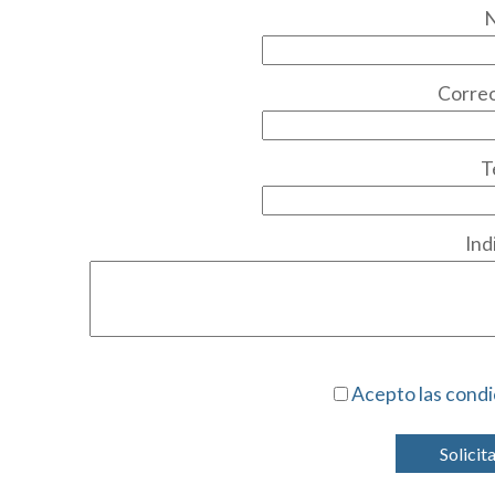
Correo
T
Ind
Acepto las condi
Solicit