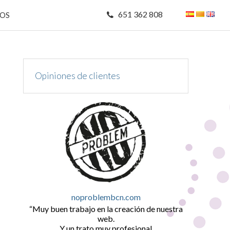
651 362 808
MOS
Opiniones de clientes
noproblembcn.com
Muy buen trabajo en la creación de nuestra
web.
Y un trato muy profesional