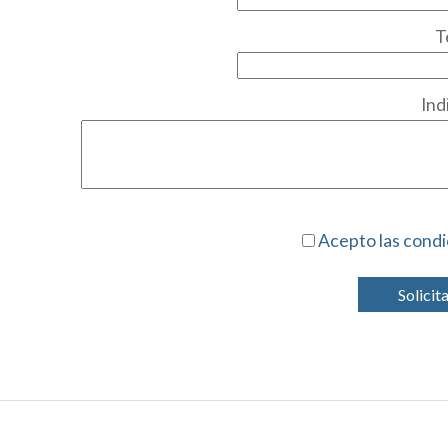
T
Ind
Acepto las condi
Solicit