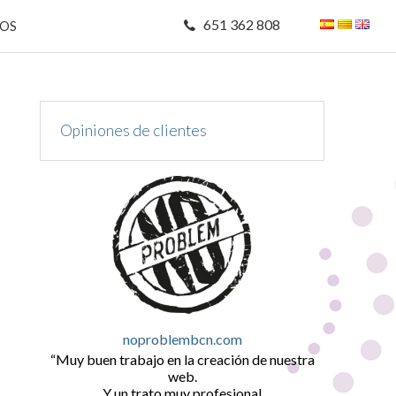
651 362 808
MOS
Opiniones de clientes
noproblembcn.com
Muy buen trabajo en la creación de nuestra
web.
Y un trato muy profesional