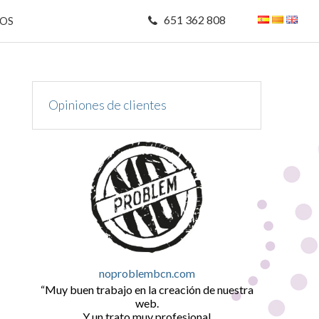
651 362 808
MOS
Opiniones de clientes
noproblembcn.com
Muy buen trabajo en la creación de nuestra
web.
Y un trato muy profesional