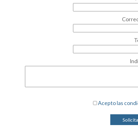
Correo
T
Ind
Acepto las condi
Solicit