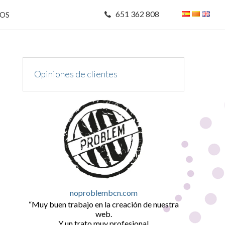
651 362 808
MOS
Opiniones de clientes
noproblembcn.com
Muy buen trabajo en la creación de nuestra
web.
Y un trato muy profesional