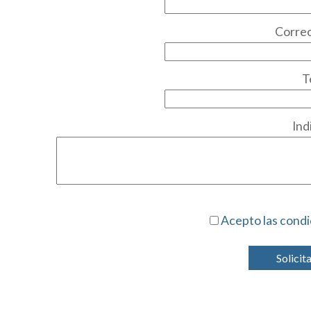
Correo
T
Ind
Acepto las condi
Solicit