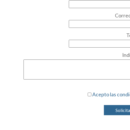
Correo
T
Ind
Acepto las condi
Solicit