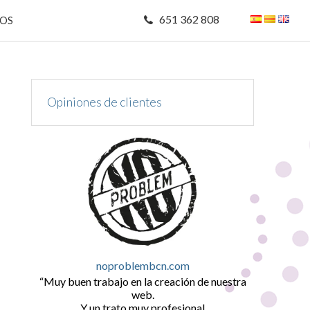
651 362 808
MOS
Opiniones de clientes
noproblembcn.com
Muy buen trabajo en la creación de nuestra
web.
Y un trato muy profesional