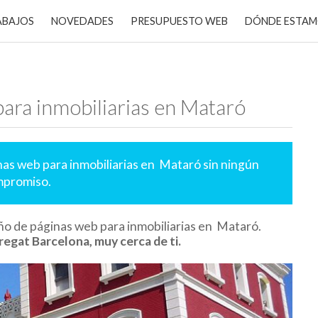
ABAJOS
NOVEDADES
PRESUPUESTO WEB
DÓNDE ESTA
ara inmobiliarias en Mataró
nas web para inmobiliarias en Mataró sin ningún
promiso.
ño de páginas web para inmobiliarias en Mataró.
regat Barcelona, muy cerca de ti.