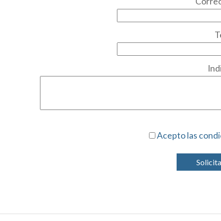
Correo
T
Ind
Acepto las condi
Solicit