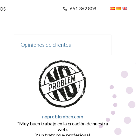
651 362 808
MOS
Opiniones de clientes
noproblembcn.com
Muy buen trabajo en la creación de nuestra
web.
Y un trato muy profesional