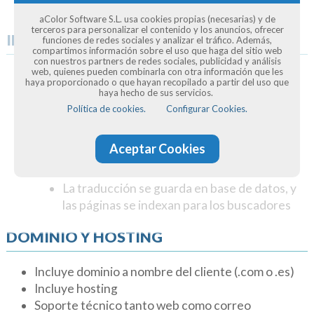
o barrios cercanos
aColor Software S.L. usa cookies propias (necesarias) y de
terceros para personalizar el contenido y los anuncios, ofrecer
IDIOMAS
funciones de redes sociales y analizar el tráfico. Además,
compartimos información sobre el uso que haga del sitio web
con nuestros partners de redes sociales, publicidad y análisis
web, quienes pueden combinarla con otra información que les
Traductor automático
haya proporcionado o que hayan recopilado a partir del uso que
haya hecho de sus servicios.
Traduce en cinco idiomas: Del español al
Política de cookies.
Configurar Cookies.
catalán, inglés, francés, italiano y portugués
Se pueden corregir errores de traducción,
Aceptar Cookies
enseñando a que no se repitan errores de
traducción
La traducción se guarda en base de datos, y
las páginas se indexan para los buscadores
DOMINIO Y HOSTING
Incluye dominio a nombre del cliente (.com o .es)
Incluye hosting
Soporte técnico tanto web como correo