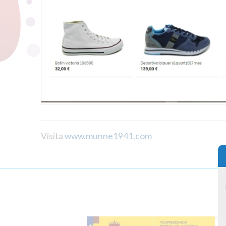
Visita
www.munne1941.com