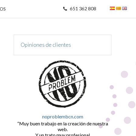
651 362 808
MOS
Opiniones de clientes
noproblembcn.com
Muy buen trabajo en la creación de nuestra
web.
Y un trato muy profesional