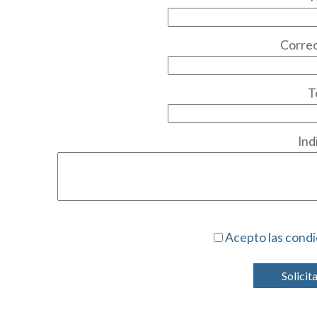
Correo
T
Ind
Acepto las condi
Solicit