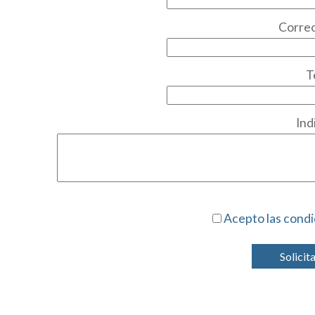
Correo
T
Ind
Acepto las condi
Solicit