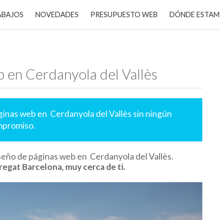
ABAJOS
NOVEDADES
PRESUPUESTO WEB
DÓNDE ESTA
 en Cerdanyola del Vallès
ginas web en Cerdanyola del Vallès sin ningún
promiso.
seño de páginas web en Cerdanyola del Vallès.
regat Barcelona, muy cerca de ti.