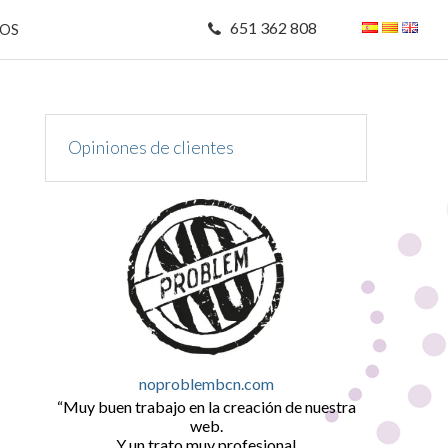
651 362 808
MOS
Opiniones de clientes
noproblembcn.com
Muy buen trabajo en la creación de nuestra
web.
Y un trato muy profesional