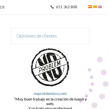
651 362 808
MOS
Opiniones de clientes
noproblembcn.com
Muy buen trabajo en la creación de nuestra
web.
Y un trato muy profesional