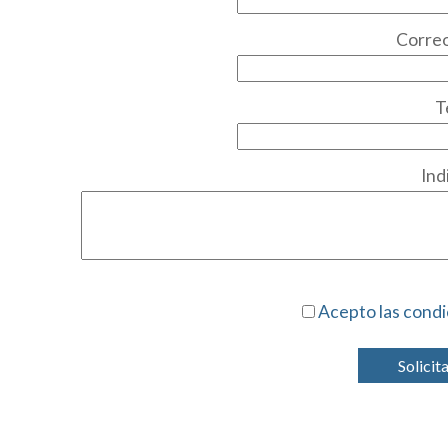
Correo
T
Ind
Acepto las condi
Solicit