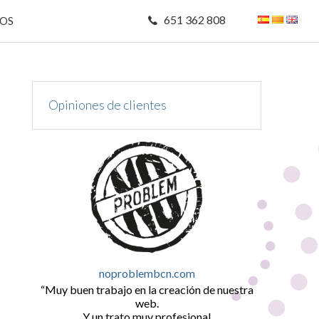
651 362 808
MOS
Opiniones de clientes
noproblembcn.com
Muy buen trabajo en la creación de nuestra
web.
Y un trato muy profesional