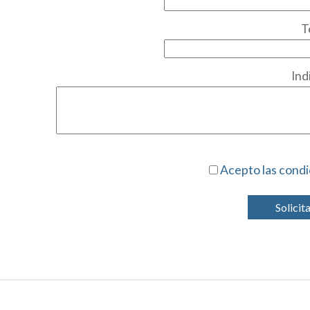
T
Ind
Acepto las condi
Solicit