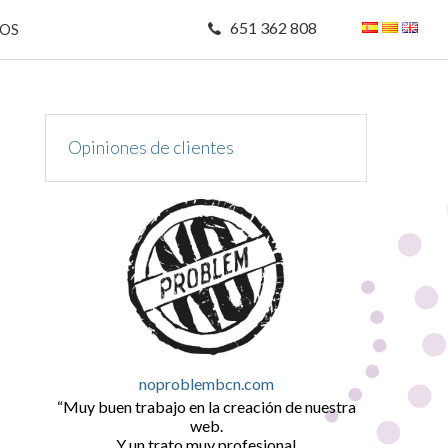
651 362 808
MOS
Opiniones de clientes
noproblembcn.com
Muy buen trabajo en la creación de nuestra
web.
Y un trato muy profesional