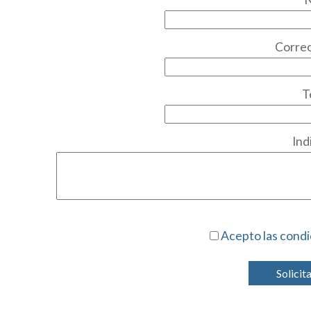
Correo
T
Ind
Acepto las condi
Solicit