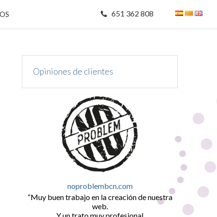
651 362 808
MOS
Opiniones de clientes
noproblembcn.com
Muy buen trabajo en la creación de nuestra
web.
Y un trato muy profesional