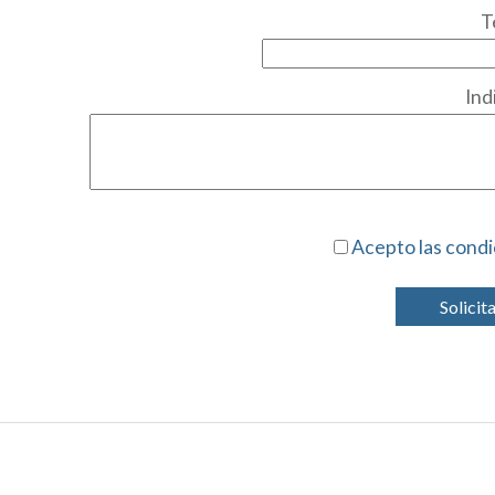
T
Ind
Acepto las condi
Solicit