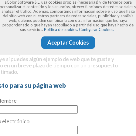
aColor Software S.L. usa cookies propias (necesarias) y de terceros para
personalizar el contenido y los anuncios, ofrecer funciones de redes sociales 
analizar el tráfico. Además, compartimos información sobre el uso que haga
del sitio web con nuestros partners de redes sociales, publicidad y análisis
web, quienes pueden combinarla con otra información que les haya
proporcionado o que hayan recopilado a partir del uso que haya hecho de
sus servicios.
Política de cookies.
Configurar Cookies.
Aceptar Cookies
o tiene que ser tu web
: Número de secciones, si tiene
uye si puedes algún ejemplo de web que te guste y
o en un breve plazo de tiempo con un presupuesto
stimado.
sto para su página web
Nombre
 electrónico