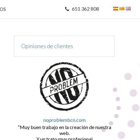
651 362 808
MOS
Opiniones de clientes
noproblembcn.com
Muy buen trabajo en la creación de nuestra
web.
Y un trato muy profesional