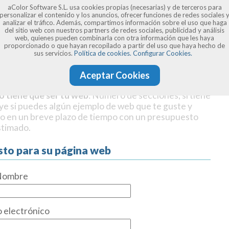
aColor Software S.L. usa cookies propias (necesarias) y de terceros para
personalizar el contenido y los anuncios, ofrecer funciones de redes sociales 
analizar el tráfico. Además, compartimos información sobre el uso que haga
del sitio web con nuestros partners de redes sociales, publicidad y análisis
web, quienes pueden combinarla con otra información que les haya
proporcionado o que hayan recopilado a partir del uso que haya hecho de
sus servicios.
Política de cookies.
Configurar Cookies.
Aceptar Cookies
o tiene que ser tu web
: Número de secciones, si tiene
uye si puedes algún ejemplo de web que te guste y
o en un breve plazo de tiempo con un presupuesto
stimado.
sto para su página web
Nombre
 electrónico