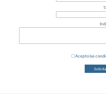
T
Ind
Acepto las condi
Solicit