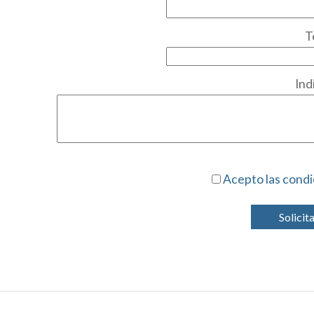
T
Ind
Acepto las condi
Solicit