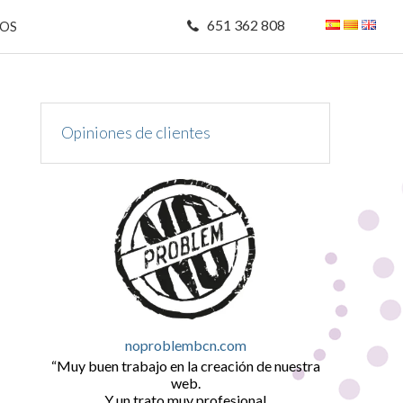
651 362 808
MOS
Opiniones de clientes
noproblembcn.com
Muy buen trabajo en la creación de nuestra
web.
Y un trato muy profesional