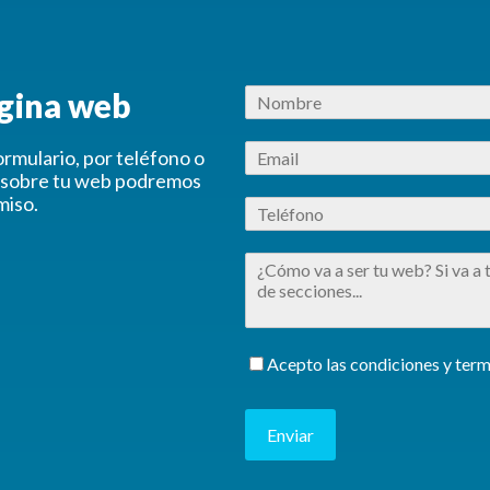
ágina web
rmulario, por teléfono o
n sobre tu web podremos
miso.
Acepto las condiciones y term
Enviar