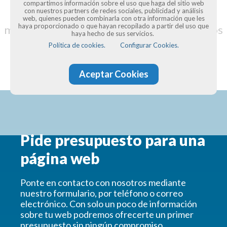
micropymes y autónomos, y contribuir a
compartimos información sobre el uso que haga del sitio web
con nuestros partners de redes sociales, publicidad y análisis
modernizar el tejido productivo español,
web, quienes pueden combinarla con otra información que les
haya proporcionado o que hayan recopilado a partir del uso que
mediante un bono digital que oscila entre los
haya hecho de sus servicios.
2.000 y 12.000 euros
Política de cookies.
Configurar Cookies.
Aceptar Cookies
Pide presupuesto para una
página web
Ponte en contacto con nosotros mediante
nuestro formulario, por teléfono o correo
electrónico. Con solo un poco de información
sobre tu web podremos ofrecerte un primer
presupuesto sin ningún compromiso.