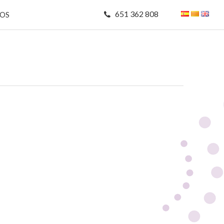
651 362 808
MOS